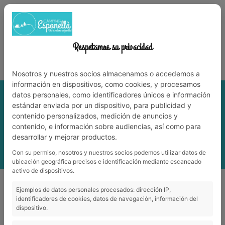
972 59 70 74
info@campingesponella.com
ES
EN
CA
FR
NL
TREBALLA AMB NOSALTRES
Respetamos su privacidad
Viu la natura en família!
Nosotros y nuestros socios almacenamos o accedemos a
información en dispositivos, como cookies, y procesamos
datos personales, como identificadores únicos e información
estándar enviada por un dispositivo, para publicidad y
contenido personalizados, medición de anuncios y
contenido, e información sobre audiencias, así como para
desarrollar y mejorar productos.
Con su permiso, nosotros y nuestros socios podemos utilizar datos de
MENÚ
ubicación geográfica precisos e identificación mediante escaneado
activo de dispositivos.
Ejemplos de datos personales procesados: dirección IP,
Càmping
identificadores de cookies, datos de navegación, información del
dispositivo.