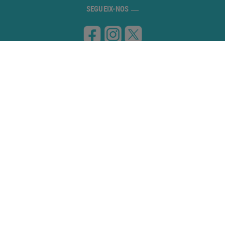
SEGUEIX-NOS
VISITA'NS
Carretera de Banyoles a Figueres, km 8
17832 ESPONELLÀ (Girona)
CONTACTA'NS
972 59 70 74
info@campingesponella.com
POLÍTICA DE COOKIES
AVÍS LEGAL
PROTOCOL DE CANCEL·LACIONS
REGLAMENT DE LA PISCINA
POLITICA DE PRIVACITAT