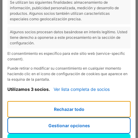
Se utilizan las siguientes finalidades: almacenamiento de
información, publicidad personalizada, medición y desarrollo de
El Càmping Esponellà disposa de tot un seguit
productos. Algunos socios también utilizan características
d’instal·lacions i serveis, com ara bar-restaurant, tres
especiales como geolocalización precisa.
piscines –dues d’elles climatitzades i una a l’aire lliure–,
Algunos socios procesan datos basándose en interés legítimo. Usted
minigolf, bugaderia, wi-fi... Ja sigui per als que busquen
tiene derecho a oponerse a este procesamiento en la sección de
una estada al Pla de l’Estany per desconnectar com els
configuración.
qui vulguin gaudir de l’aventura de l’entorn natural
El consentimiento es específico para este sitio web (service-specific
consent).
pròxim, hi ha opcions per a tothom i per a tota la
família!
Puede retirar o modificar su consentimiento en cualquier momento
haciendo clic en el icono de configuración de cookies que aparece en
la esquina de la pantalla.
Utilizamos 3 socios.
Ver lista completa de socios
Rechazar todo
Gestionar opciones