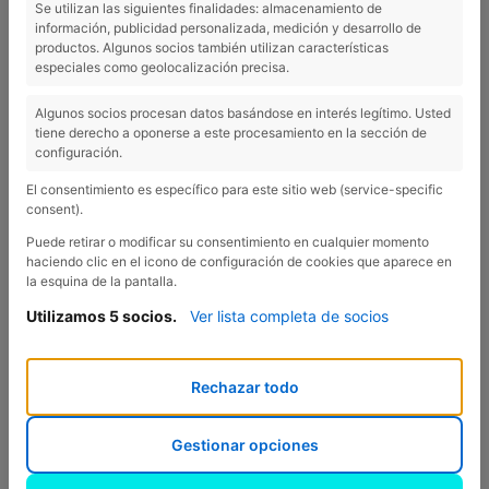
Se utilizan las siguientes finalidades: almacenamiento de
información, publicidad personalizada, medición y desarrollo de
productos. Algunos socios también utilizan características
especiales como geolocalización precisa.
Algunos socios procesan datos basándose en interés legítimo. Usted
tiene derecho a oponerse a este procesamiento en la sección de
TENIM EL BUNGALOU PERFECTE
configuración.
PER A UNA ESCAPADA
El consentimiento es específico para este sitio web (service-specific
ROMÀNTICA!
consent).
Esteu pensant a fer una escapada
Puede retirar o modificar su consentimiento en cualquier momento
romàntica amb la vostra parella?
haciendo clic en el icono de configuración de cookies que aparece en
la esquina de la pantalla.
Al Càmping Esponellà hem
adaptat recentment els
Utilizamos 5 socios.
Ver lista completa de socios
bungalous Crespià, amb
capacitat per a dues persones,
Rechazar todo
amb tot l’imprescindible perquè
la vostra estada en parella sigui
al més romàntica i completa
Gestionar opciones
possible! En tenim cinc en total, i