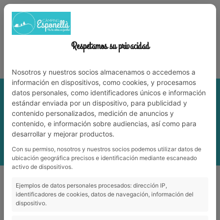
972 59 70 74
info@campingesponella.com
ES
EN
CA
FR
NL
TREBALLA AMB NOSALTRES
Respetamos su privacidad
Viu la natura en família!
Nosotros y nuestros socios almacenamos o accedemos a
información en dispositivos, como cookies, y procesamos
datos personales, como identificadores únicos e información
estándar enviada por un dispositivo, para publicidad y
contenido personalizados, medición de anuncios y
contenido, e información sobre audiencias, así como para
desarrollar y mejorar productos.
Con su permiso, nosotros y nuestros socios podemos utilizar datos de
MENÚ
ubicación geográfica precisos e identificación mediante escaneado
activo de dispositivos.
Tenim el bungalou perfecte per a una escapada romàntica!
Ejemplos de datos personales procesados: dirección IP,
Tenim el bungalou perfecte per a una
identificadores de cookies, datos de navegación, información del
dispositivo.
escapada romàntica!