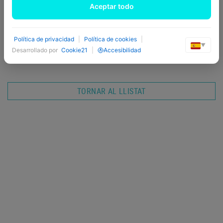
són tot amor. Segur que no us
Aceptar todo
quedareu sense! En voleu
reservar un?
Política de privacidad
|
Política de cookies
|
▼
Desarrollado por
Cookie21
|
Accesibilidad
Tuiteja
Save
TORNAR AL LLISTAT