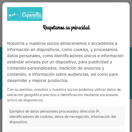
972 59 70 74
info@campingesponella.com
ES
EN
CA
FR
NL
WORK WITH US
Respetamos su privacidad
Experience nature among family!
Nosotros y nuestros socios almacenamos o accedemos a
información en dispositivos, como cookies, y procesamos
datos personales, como identificadores únicos e información
estándar enviada por un dispositivo, para publicidad y
contenido personalizados, medición de anuncios y
contenido, e información sobre audiencias, así como para
desarrollar y mejorar productos.
Con su permiso, nosotros y nuestros socios podemos utilizar datos de
MENU
ubicación geográfica precisos e identificación mediante escaneado
activo de dispositivos.
CAMPING
Ejemplos de datos personales procesados: dirección IP,
identificadores de cookies, datos de navegación, información del
dispositivo.
Camping