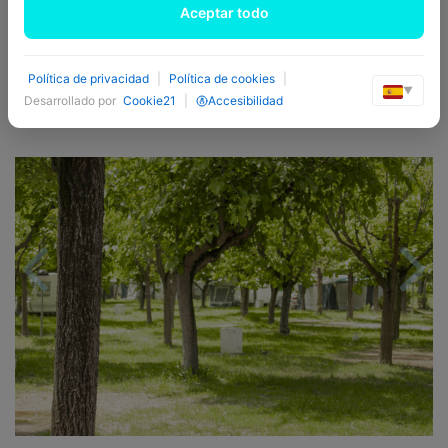
information, please contact reception.
Aceptar todo
BOOK NOW!
Política de privacidad
|
Política de cookies
|
▼
Desarrollado por
Cookie21
|
Accesibilidad
Previous
Nex