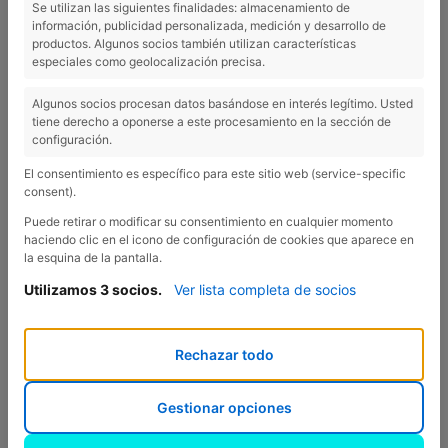
Se utilizan las siguientes finalidades: almacenamiento de
información, publicidad personalizada, medición y desarrollo de
productos. Algunos socios también utilizan características
especiales como geolocalización precisa.
Algunos socios procesan datos basándose en interés legítimo. Usted
tiene derecho a oponerse a este procesamiento en la sección de
configuración.
Pitches
El consentimiento es específico para este sitio web (service-specific
consent).
Puede retirar o modificar su consentimiento en cualquier momento
haciendo clic en el icono de configuración de cookies que aparece en
la esquina de la pantalla.
A spot like Esponellà Campsite needs to have a whole
Utilizamos 3 socios.
Ver lista completa de socios
range of pitches! Each pitch offers a comfortable area
for all kinds of campers. All pitches include 5 amps of
electricity (if you need more, please contact reception)
Rechazar todo
as well as water supply.
*Depending on the trees surrounding it and the season,
Gestionar opciones
each pitch has a different amount of shade. For more