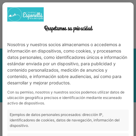
972 59 70 74
info@campingesponella.com
ES
EN
CA
FR
NL
WORK WITH US
Respetamos su privacidad
Experience nature among family!
Nosotros y nuestros socios almacenamos o accedemos a
información en dispositivos, como cookies, y procesamos
datos personales, como identificadores únicos e información
estándar enviada por un dispositivo, para publicidad y
contenido personalizados, medición de anuncios y
contenido, e información sobre audiencias, así como para
desarrollar y mejorar productos.
Con su permiso, nosotros y nuestros socios podemos utilizar datos de
MENU
ubicación geográfica precisos e identificación mediante escaneado
activo de dispositivos.
Into the campsite
_
Miniclub
Ejemplos de datos personales procesados: dirección IP,
identificadores de cookies, datos de navegación, información del
dispositivo.