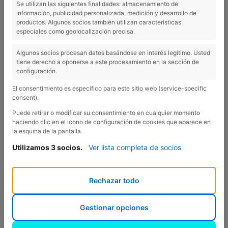
Se utilizan las siguientes finalidades: almacenamiento de
información, publicidad personalizada, medición y desarrollo de
Miniclub
productos. Algunos socios también utilizan características
especiales como geolocalización precisa.
Algunos socios procesan datos basándose en interés legítimo. Usted
tiene derecho a oponerse a este procesamiento en la sección de
During the high season, Esponellà Campsite offers great
configuración.
entertainment for children at our Miniclub. Our younger
El consentimiento es específico para este sitio web (service-specific
guests can enjoy a whole series of super fun
consent).
recreational activities!
Puede retirar o modificar su consentimiento en cualquier momento
haciendo clic en el icono de configuración de cookies que aparece en
la esquina de la pantalla.
*Ask reception for further information about the
Utilizamos 3 socios.
Ver lista completa de socios
entertainment programme schedule.
Rechazar todo
Previous
Nex
Gestionar opciones