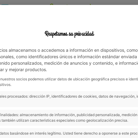
Experience nature among
family!
Respetamos su privacidad
ATION
ACTIVITIES
SURROUNDING AREA
OFFERS & NEWS
cios almacenamos o accedemos a información en dispositivos, como
nales, como identificadores únicos e información estándar enviada p
enido personalizados, medición de anuncios y contenido, e informaci
Bookings
lar y mejorar productos.
 nuestros socios podemos utilizar datos de ubicación geográfica precisos e ident
itivos.
les procesados: dirección IP, identificadores de cookies, datos de navegación, 
s finalidades: almacenamiento de información, publicidad personalizada, medición 
 también utilizan características especiales como geolocalización precisa.
datos basándose en interés legítimo. Usted tiene derecho a oponerse a este pro