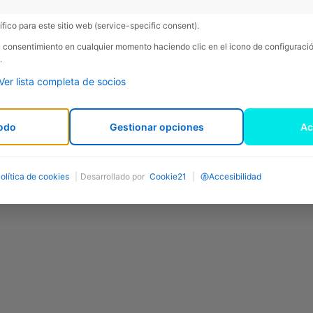
fico para este sitio web (service-specific consent).
su consentimiento en cualquier momento haciendo clic en el icono de configurac
.
Ver lista completa de socios
odo
Gestionar opciones
Ac
olítica de cookies
|
Desarrollado por
Cookie21
|
Accesibilidad