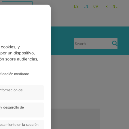
ES
EN
CA
FR
NL
WORK WITH US
BOOKINGS
CONTACT
 cookies, y
or un dispositivo,
ón sobre audiencias,
ificación mediante
información del
y desarrollo de
cesamiento en la sección