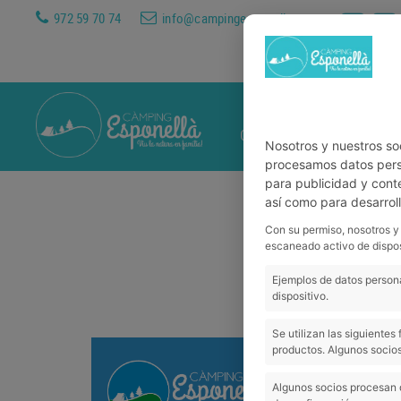
972 59 70 74
info@campingesponella.com
CAMPSITE
ACCOMMOD
Nosotros y nuestros so
procesamos datos perso
para publicidad y cont
así como para desarrol
Con su permiso, nosotros y
escaneado activo de dispos
Ejemplos de datos persona
dispositivo.
Se utilizan las siguiente
productos. Algunos socios
Algunos socios procesan 