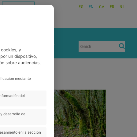
ES
EN
CA
FR
NL
WORK WITH US
BOOKINGS
CONTACT
 cookies, y
or un dispositivo,
ón sobre audiencias,
ificación mediante
Next
información del
y desarrollo de
cesamiento en la sección