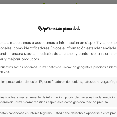
Experience nature among
family!
Respetamos su privacidad
ATION
ACTIVITIES
SURROUNDING AREA
OFFERS & NEWS
cios almacenamos o accedemos a información en dispositivos, como
nales, como identificadores únicos e información estándar enviada p
enido personalizados, medición de anuncios y contenido, e informaci
lar y mejorar productos.
 nuestros socios podemos utilizar datos de ubicación geográfica precisos e ident
itivos.
Previous
les procesados: dirección IP, identificadores de cookies, datos de navegación, 
s finalidades: almacenamiento de información, publicidad personalizada, medición 
 también utilizan características especiales como geolocalización precisa.
ss area crosses the northern
datos basándose en interés legítimo. Usted tiene derecho a oponerse a este pro