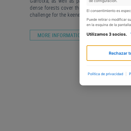
Garrotxa, as well as part of the Alt Empordà
de configuración.
dense forests cover the steep hillsides with v
El consentimiento es especí
challenge for the keenest hikers!
Puede retirar o modificar 
en la esquina de la pantalla
Utilizamos 3 socios.
MORE INFORMATION
Rechazar t
Política de privacidad
|
P