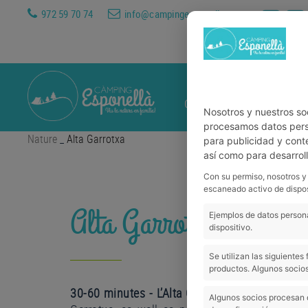
972 59 70 74
info@campingesponella.com
CAMPSITE
ACCOMMOD
Nosotros y nuestros so
procesamos datos perso
Nature
_
Alta Garrotxa
para publicidad y cont
así como para desarrol
Con su permiso, nosotros y
escaneado activo de dispos
Alta Garrotxa
Ejemplos de datos persona
dispositivo.
Se utilizan las siguiente
productos. Algunos socios
30-60 minutes - L’Alta Garrotxa:
This wilderne
Algunos socios procesan 