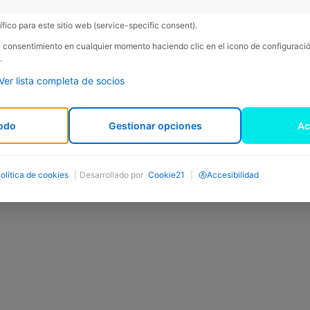
 and Ripollès regions. Here,
ery little human presence. A
fico para este sitio web (service-specific consent).
su consentimiento en cualquier momento haciendo clic en el icono de configurac
.
Ver lista completa de socios
odo
Gestionar opciones
Ac
olítica de cookies
|
Desarrollado por
Cookie21
|
Accesibilidad