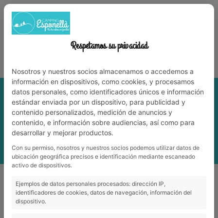
972 59 70 74
info@campingesponella.com
ES
EN
CA
FR
NL
WORK WITH US
Respetamos su privacidad
Experience nature among family!
Nosotros y nuestros socios almacenamos o accedemos a
información en dispositivos, como cookies, y procesamos
datos personales, como identificadores únicos e información
estándar enviada por un dispositivo, para publicidad y
contenido personalizados, medición de anuncios y
contenido, e información sobre audiencias, así como para
desarrollar y mejorar productos.
Con su permiso, nosotros y nuestros socios podemos utilizar datos de
MENU
ubicación geográfica precisos e identificación mediante escaneado
activo de dispositivos.
Proximity
Ejemplos de datos personales procesados: dirección IP,
identificadores de cookies, datos de navegación, información del
dispositivo.
Proximity