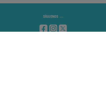
SÍGUENOS
VISITANOS
Carretera de Banyoles a Figueres, km 8
17832 ESPONELLÀ (Girona)
CONTÁCTANOS
972 59 70 74
info@campingesponella.com
POLÍTICA DE COOKIES
AVISO LEGAL
PROTOCOLO DE CANCELACIONES
REGLAMENTO DE LA PISCINA
POLÍTICA DE PRIVACIDAD