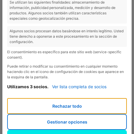
Se utilizan las siguientes finalidades: almacenamiento de
información, publicidad personalizada, medición y desarrollo de
Jardins de Besalú
productos. Algunos socios también utilizan características
especiales como geolocalización precisa.
Algunos socios procesan datos basándose en interés legítimo. Usted
tiene derecho a oponerse a este procesamiento en la sección de
configuración.
20 minutos – Jardins de Besalú:
Los Jardins de Besalú se
han convertido en uno de los espacios culturales más
El consentimiento es específico para este sitio web (service-specific
destacados del verano cerca de nosotros. Este recinto al aire
consent).
libre acoge conciertos, espectáculos de humor y propuestas
Puede retirar o modificar su consentimiento en cualquier momento
escénicas en un entorno con mucho encanto, ¡con toda la
haciendo clic en el icono de configuración de cookies que aparece en
la esquina de la pantalla.
magia del pueblo de Besalú! Su programación combina
artistas reconocidos y un ambiente cercano, ideal para
Utilizamos 3 socios.
Ver lista completa de socios
disfrutar de las noches de verano. Una opción perfecta para
completar vuestra estancia en Camping Esponellà con
Rechazar todo
música y cultura a pocos minutos.
Gestionar opciones
MÁS INFORMACIÓN