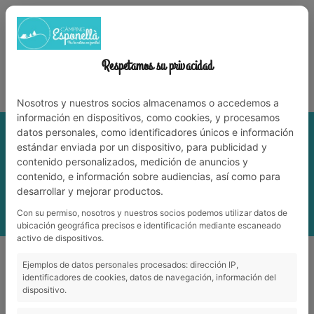
972 59 70 74
info@campingesponella.com
ES
EN
CA
FR
NL
TRABAJA CON NOSOTROS
Respetamos su privacidad
¡Vive la naturaleza en familia!
Nosotros y nuestros socios almacenamos o accedemos a
información en dispositivos, como cookies, y procesamos
datos personales, como identificadores únicos e información
estándar enviada por un dispositivo, para publicidad y
contenido personalizados, medición de anuncios y
contenido, e información sobre audiencias, así como para
desarrollar y mejorar productos.
Con su permiso, nosotros y nuestros socios podemos utilizar datos de
MENÚ
ubicación geográfica precisos e identificación mediante escaneado
activo de dispositivos.
Cultura
_
Jardins de Besalú
Ejemplos de datos personales procesados: dirección IP,
identificadores de cookies, datos de navegación, información del
dispositivo.