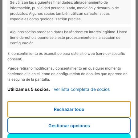
Se utilizan las siguientes finalidades: almacenamiento de
información, publicidad personalizada, medición y desarrollo de
productos. Algunos socios también utilizan características
especiales como geolocalización precisa.
Algunos socios procesan datos basándose en interés legítimo. Usted
tiene derecho a oponerse a este procesamiento en la sección de
configuración.
El consentimiento es específico para este sitio web (service-specific
consent).
Puede retirar o modificar su consentimiento en cualquier momento
haciendo clic en el icono de configuración de cookies que aparece en
la esquina de la pantalla.
Utilizamos 5 socios.
Ver lista completa de socios
Rechazar todo
El otoño en el Pla de l’Estany es una época ideal para
Gestionar opciones
disfrutar de los productos locales y de temporada. Los
bosques ofrecen setas, castañas y frutos secos,