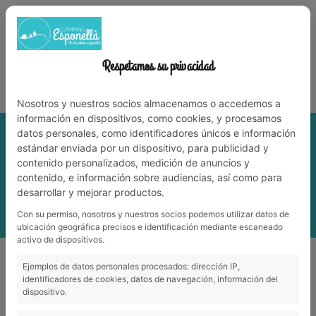
972 59 70 74
info@campingesponella.com
ES
EN
CA
FR
NL
TRABAJA CON NOSOTROS
Respetamos su privacidad
¡Vive la naturaleza en familia!
Nosotros y nuestros socios almacenamos o accedemos a
información en dispositivos, como cookies, y procesamos
datos personales, como identificadores únicos e información
estándar enviada por un dispositivo, para publicidad y
contenido personalizados, medición de anuncios y
contenido, e información sobre audiencias, así como para
desarrollar y mejorar productos.
Con su permiso, nosotros y nuestros socios podemos utilizar datos de
MENÚ
ubicación geográfica precisos e identificación mediante escaneado
activo de dispositivos.
Gastronomía de otoño en el Pla de l'Estany
Ejemplos de datos personales procesados: dirección IP,
Gastronomía de otoño en el Pla de l'Estany
identificadores de cookies, datos de navegación, información del
dispositivo.