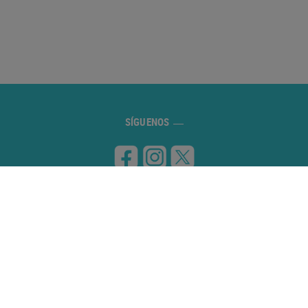
SÍGUENOS
VISITANOS
Carretera de Banyoles a Figueres, km 8
17832 ESPONELLÀ (Girona)
CONTÁCTANOS
972 59 70 74