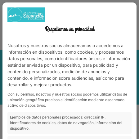
972 59 70 74
info@campingesponella.com
ES
EN
CA
FR
NL
TRABAJA CON NOSOTROS
Respetamos su privacidad
¡Vive la naturaleza en familia!
Nosotros y nuestros socios almacenamos o accedemos a
información en dispositivos, como cookies, y procesamos
datos personales, como identificadores únicos e información
estándar enviada por un dispositivo, para publicidad y
contenido personalizados, medición de anuncios y
contenido, e información sobre audiencias, así como para
desarrollar y mejorar productos.
Con su permiso, nosotros y nuestros socios podemos utilizar datos de
MENÚ
ubicación geográfica precisos e identificación mediante escaneado
activo de dispositivos.
Rutas para hacer en invierno alrededor del Camping Esponellà
Ejemplos de datos personales procesados: dirección IP,
Rutas para hacer en invierno alrededor del
identificadores de cookies, datos de navegación, información del
dispositivo.
Camping Esponellà