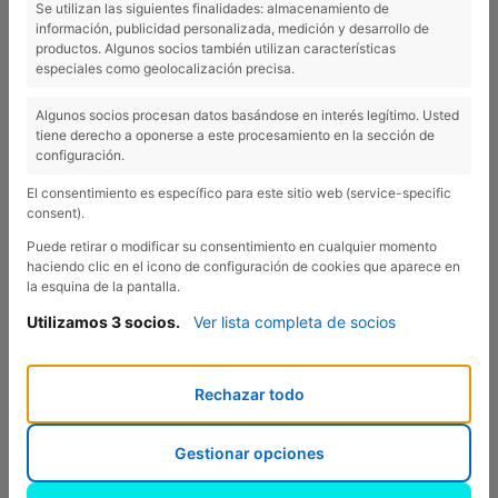
Se utilizan las siguientes finalidades: almacenamiento de
información, publicidad personalizada, medición y desarrollo de
Ping-pong et billard
productos. Algunos socios también utilizan características
especiales como geolocalización precisa.
Algunos socios procesan datos basándose en interés legítimo. Usted
tiene derecho a oponerse a este procesamiento en la sección de
Le Camping Esponellà propose une plusieurs tables de
configuración.
ping-pong, baby-foot et de billard pour ceux qui
El consentimiento es específico para este sitio web (service-specific
préfèrent ces jeux là.
consent).
Puede retirar o modificar su consentimiento en cualquier momento
haciendo clic en el icono de configuración de cookies que aparece en
Previous
Nex
la esquina de la pantalla.
Utilizamos 3 socios.
Ver lista completa de socios
Rechazar todo
Gestionar opciones