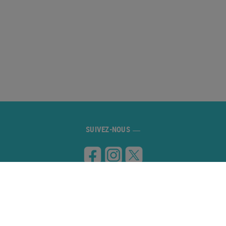
SUIVEZ-NOUS
VISITEZ-NOUS
Carretera de Banyoles a Figueres, km 8
17832 ESPONELLÀ (Girona)