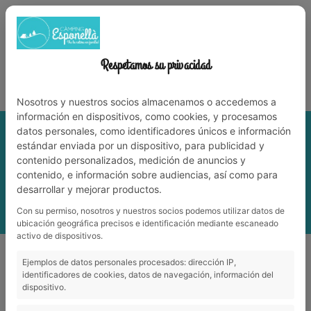
972 59 70 74
info@campingesponella.com
ES
EN
CA
FR
NL
TRAVAILLEZ AVEC NOUS
Respetamos su privacidad
Vit la nature en famille!
Nosotros y nuestros socios almacenamos o accedemos a
información en dispositivos, como cookies, y procesamos
datos personales, como identificadores únicos e información
estándar enviada por un dispositivo, para publicidad y
contenido personalizados, medición de anuncios y
contenido, e información sobre audiencias, así como para
desarrollar y mejorar productos.
Con su permiso, nosotros y nuestros socios podemos utilizar datos de
MENU
ubicación geográfica precisos e identificación mediante escaneado
activo de dispositivos.
Dans le camping
_
Ping-pong et billard
Ejemplos de datos personales procesados: dirección IP,
identificadores de cookies, datos de navegación, información del
dispositivo.