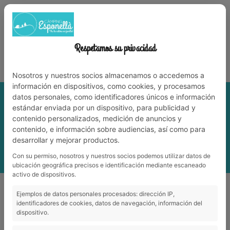
972 59 70 74
info@campingesponella.com
ES
EN
CA
FR
NL
TRAVAILLEZ AVEC NOUS
Respetamos su privacidad
Vit la nature en famille!
Nosotros y nuestros socios almacenamos o accedemos a
información en dispositivos, como cookies, y procesamos
datos personales, como identificadores únicos e información
estándar enviada por un dispositivo, para publicidad y
contenido personalizados, medición de anuncios y
contenido, e información sobre audiencias, así como para
desarrollar y mejorar productos.
Con su permiso, nosotros y nuestros socios podemos utilizar datos de
MENU
ubicación geográfica precisos e identificación mediante escaneado
activo de dispositivos.
CARTE
Ejemplos de datos personales procesados: dirección IP,
identificadores de cookies, datos de navegación, información del
dispositivo.
Carte