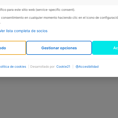
fico para este sitio web (service-specific consent).
su consentimiento en cualquier momento haciendo clic en el icono de configurac
.
Ver lista completa de socios
odo
Gestionar opciones
Ac
olítica de cookies
|
Desarrollado por
Cookie21
|
Accesibilidad