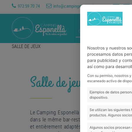
972 59 70 74
info@campingesponella.com
CAMPING
HÉBERGEMEN
SALLE DE JEUX
Nosotros y nuestros so
procesamos datos perso
para publicidad y cont
así como para desarrol
Salle de jeux
Con su permiso, nosotros y
escaneado activo de dispos
Ejemplos de datos persona
dispositivo.
Se utilizan las siguiente
Le Camping Esponellà dispose d'une salle de j
productos. Algunos socios
dans le même bar-restaurant. Avec un bon ass
et entièrement adaptés pour les enfants, il es
Algunos socios procesan 