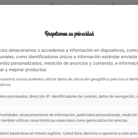
Vit la nature en famille!
T
ACTIVITÉS
ENVIRONNEMENT
OFFRES ET NOUVELLES
Respetamos su privacidad
cios almacenamos o accedemos a información en dispositivos, como
nales, como identificadores únicos e información estándar enviada p
enido personalizados, medición de anuncios y contenido, e informaci
lar y mejorar productos.
Previous
 nuestros socios podemos utilizar datos de ubicación geográfica precisos e ident
itivos.
les procesados: dirección IP, identificadores de cookies, datos de navegación, 
s finalidades: almacenamiento de información, publicidad personalizada, medición 
eux idéale pour les enfants,
 también utilizan características especiales como geolocalización precisa.
ortiment de jeux, de jouets
t parfait pour eux de passer
datos basándose en interés legítimo. Usted tiene derecho a oponerse a este pro