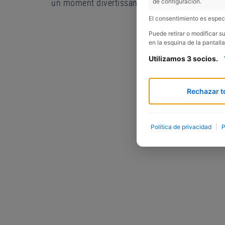
un moment divertissant à jouer et à s'amuser!
de configuración.
El consentimiento es especí
Puede retirar o modificar 
en la esquina de la pantalla
Utilizamos 3 socios.
Rechazar t
Política de privacidad
|
P