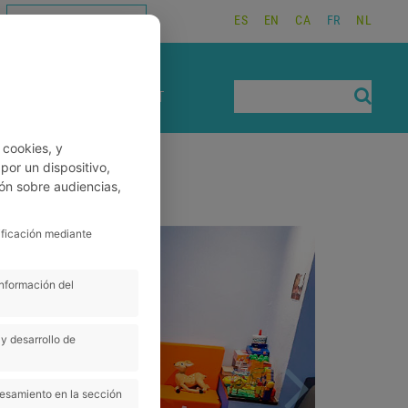
ES
EN
CA
FR
NL
TRAVAILLEZ AVEC NOUS
RÉSERVATIONS
CONTACT
 cookies, y
or un dispositivo,
ón sobre audiencias,
Next
ificación mediante
información del
y desarrollo de
cesamiento en la sección