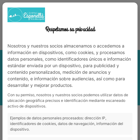
972 59 70 74
info@campingesponella.com
ES
EN
CA
FR
NL
TRAVAILLEZ AVEC NOUS
Respetamos su privacidad
Vit la nature en famille!
Nosotros y nuestros socios almacenamos o accedemos a
información en dispositivos, como cookies, y procesamos
datos personales, como identificadores únicos e información
estándar enviada por un dispositivo, para publicidad y
contenido personalizados, medición de anuncios y
contenido, e información sobre audiencias, así como para
desarrollar y mejorar productos.
Con su permiso, nosotros y nuestros socios podemos utilizar datos de
MENU
ubicación geográfica precisos e identificación mediante escaneado
activo de dispositivos.
Culture
_
Castellfollit de la Roca
Ejemplos de datos personales procesados: dirección IP,
identificadores de cookies, datos de navegación, información del
dispositivo.