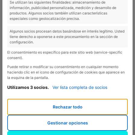
Se utilizan las siguientes finalidades: almacenamiento de
información, publicidad personalizada, medición y desarrollo de
Castellfollit de la Roca
productos. Algunos socios también utilizan características
especiales como geolocalización precisa.
Algunos socios procesan datos basándose en interés legítimo. Usted
tiene derecho a oponerse a este procesamiento en la sección de
configuración.
30 minutes - Castellfollit de la Roca:
Castellfollit de la Roca
est l'une des villes les plus fascinantes de Catalogne en
El consentimiento es específico para este sitio web (service-specific
raison de son excellente situation sur une falaise rocheuse.
consent).
Très proche de l'Alta Garrotxa, elle représente en outre un lieu
Puede retirar o modificar su consentimiento en cualquier momento
de beauté accentuée qui mérite plus d'une visite ... Et de
haciendo clic en el icono de configuración de cookies que aparece en
la esquina de la pantalla.
nombreuses photos!
Utilizamos 3 socios.
Ver lista completa de socios
PLUS D'INFORMATIONS
Rechazar todo
Gestionar opciones
Previous
Nex