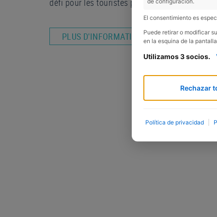
défi pour les touristes plus randonneurs!
de configuración.
El consentimiento es especí
Puede retirar o modificar 
PLUS D'INFORMATIONS
en la esquina de la pantalla
Utilizamos 3 socios.
Rechazar t
Política de privacidad
|
P