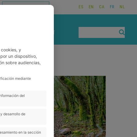
ES
EN
CA
FR
NL
TRAVAILLEZ AVEC NOUS
RÉSERVATIONS
CONTACT
 cookies, y
or un dispositivo,
ón sobre audiencias,
Next
ificación mediante
información del
y desarrollo de
cesamiento en la sección