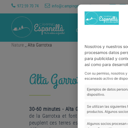
972 59 70 74
info@campingesponella.com
CAMPING
HÉBERGEMEN
Nature
_
Alta Garrotxa
Nosotros y nuestros so
procesamos datos perso
para publicidad y cont
así como para desarrol
Alta Garrotxa
Con su permiso, nosotros y
escaneado activo de dispos
Ejemplos de datos persona
dispositivo.
Se utilizan las siguiente
30-60 minutes - Alta Garrotxa:
les terres sauv
productos. Algunos socios
de la Garrotxa et font partie de l'Alt Empord
peuplent ces terres escarpées et avec très 
Algunos socios procesan 