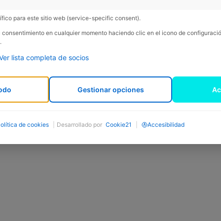
fico para este sitio web (service-specific consent).
su consentimiento en cualquier momento haciendo clic en el icono de configurac
.
Ver lista completa de socios
odo
Gestionar opciones
Ac
olítica de cookies
|
Desarrollado por
Cookie21
|
Accesibilidad