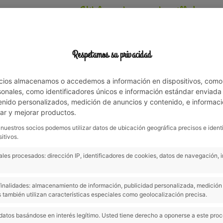
Vit la nature en famille!
T
ACTIVITÉS
ENVIRONNEMENT
OFFRES ET NOUVELLES
Respetamos su privacidad
cios almacenamos o accedemos a información en dispositivos, como
nales, como identificadores únicos e información estándar enviada p
enido personalizados, medición de anuncios y contenido, e informaci
lar y mejorar productos.
Previous
 nuestros socios podemos utilizar datos de ubicación geográfica precisos e ident
itivos.
les procesados: dirección IP, identificadores de cookies, datos de navegación, 
s finalidades: almacenamiento de información, publicidad personalizada, medición 
ages qui s'étendent au nord
 también utilizan características especiales como geolocalización precisa.
à et du Ripollès. Les forêts
peu d'empreinte humaine. Un
datos basándose en interés legítimo. Usted tiene derecho a oponerse a este pro