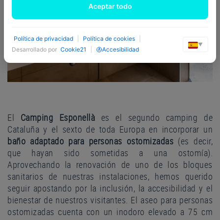
Aceptar todo
Política de privacidad
|
Política de cookies
|
▼
Desarrollado por
Cookie21
|
Accesibilidad
El
Camping Esponellà
es el segundo camping de
Cataluña y el sexto de toda Europa en incorporar un
baño adaptado para personas ostomizadas
(es decir,
que hayan sido sometidas a una ostomía).
Aprovechando la renovación de uno de los bloques
sanitarios de nuestras
instalaciones, hemos querido
seguir apostando por la inclusión, la accesibilidad y el
bienestar de nuestros visitantes. El aseo para personas
ostomizadas cuenta con un inodoro elevado a 75 cm