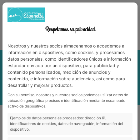
972 59 70 74
info@campingesponella.com
ES
EN
CA
FR
NL
TRAVAILLEZ AVEC NOUS
Respetamos su privacidad
Vit la nature en famille!
Nosotros y nuestros socios almacenamos o accedemos a
información en dispositivos, como cookies, y procesamos
datos personales, como identificadores únicos e información
estándar enviada por un dispositivo, para publicidad y
contenido personalizados, medición de anuncios y
contenido, e información sobre audiencias, así como para
desarrollar y mejorar productos.
Con su permiso, nosotros y nuestros socios podemos utilizar datos de
MENU
ubicación geográfica precisos e identificación mediante escaneado
activo de dispositivos.
¡Tenemos nuevo aseo para personas ostomizadas!
Ejemplos de datos personales procesados: dirección IP,
¡Tenemos nuevo aseo para personas
identificadores de cookies, datos de navegación, información del
dispositivo.
ostomizadas!