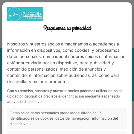
972 59 70 74
info@campingesponella.com
ES
EN
CA
FR
NL
WERK MET ONS
Respetamos su privacidad
Leve de natuur met familie!
Nosotros y nuestros socios almacenamos o accedemos a
información en dispositivos, como cookies, y procesamos
datos personales, como identificadores únicos e información
estándar enviada por un dispositivo, para publicidad y
contenido personalizados, medición de anuncios y
contenido, e información sobre audiencias, así como para
desarrollar y mejorar productos.
Con su permiso, nosotros y nuestros socios podemos utilizar datos de
ubicación geográfica precisos e identificación mediante escaneado
activo de dispositivos.
Ejemplos de datos personales procesados: dirección IP,
identificadores de cookies, datos de navegación, información del
dispositivo.