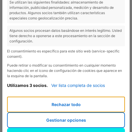
Se utilizan las siguientes finalidades: almacenamiento de
información, publicidad personalizada, medición y desarrollo de
Nous Can Llavanera
productos. Algunos socios también utilizan características
especiales como geolocalización precisa.
Algunos socios procesan datos basándose en interés legítimo. Usted
tiene derecho a oponerse a este procesamiento en la sección de
configuración.
Can Llavanera nuts are a guarantee of quality, proximity and
sustainability. Can Llavanera gives its name to the Llavanera
El consentimiento es específico para este sitio web (service-specific
neighborhood, in the town of Crespià. This municipality,
consent).
located in the Fluvià Valley within the Pla de l'Estany region,
Puede retirar o modificar su consentimiento en cualquier momento
has unbeatable ecological and environmental conditions for
haciendo clic en el icono de configuración de cookies que aparece en
la esquina de la pantalla.
agriculture, the result of the abundance of water and the
quality of the soils characteristic of the region.
Utilizamos 3 socios.
Ver lista completa de socios
Therefore, the cultivation of walnuts, reintroduced to the
region at the end of the last century, has a privileged
Rechazar todo
ecosystem to develop. By combining the application of
sustainable agricultural cultivation mechanisms with the
Gestionar opciones
already favorable characteristics of the land, Can Llavanera
nuts have the ability to produce a unique fruit of recognized