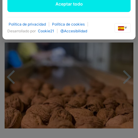
Aceptar todo
quality.
https://www.nousdecanllavanera.com/
Política de privacidad
|
Política de cookies
|
*Text & images are Can Llavanera ownership.
▼
Desarrollado por
Cookie21
|
Accesibilidad
Previous
Nex