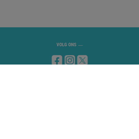
VOLG ONS
BEZOEK ONS
Carretera de Banyoles a Figueres, km 8
17832 ESPONELLÀ (Girona)
NEEM CONTACT MET ONS OP
972 59 70 74
info@campingesponella.com