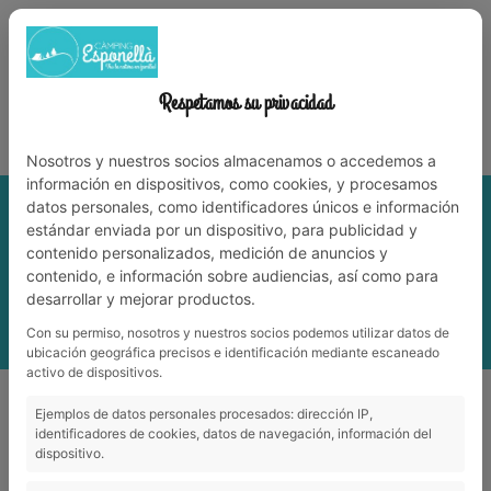
972 59 70 74
info@campingesponella.com
ES
EN
CA
FR
NL
WERK MET ONS
Respetamos su privacidad
Leve de natuur met familie!
Nosotros y nuestros socios almacenamos o accedemos a
información en dispositivos, como cookies, y procesamos
datos personales, como identificadores únicos e información
estándar enviada por un dispositivo, para publicidad y
contenido personalizados, medición de anuncios y
contenido, e información sobre audiencias, así como para
desarrollar y mejorar productos.
Con su permiso, nosotros y nuestros socios podemos utilizar datos de
ubicación geográfica precisos e identificación mediante escaneado
activo de dispositivos.
Nabijheid
_
Nous de Can Llavanera
Ejemplos de datos personales procesados: dirección IP,
identificadores de cookies, datos de navegación, información del
dispositivo.