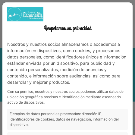
972 59 70 74
info@campingesponella.com
ES
EN
CA
FR
NL
WERK MET ONS
Respetamos su privacidad
Leve de natuur met familie!
Nosotros y nuestros socios almacenamos o accedemos a
información en dispositivos, como cookies, y procesamos
datos personales, como identificadores únicos e información
estándar enviada por un dispositivo, para publicidad y
contenido personalizados, medición de anuncios y
contenido, e información sobre audiencias, así como para
desarrollar y mejorar productos.
Con su permiso, nosotros y nuestros socios podemos utilizar datos de
ubicación geográfica precisos e identificación mediante escaneado
activo de dispositivos.
Cultuur
_
Jardins de Besalú
Ejemplos de datos personales procesados: dirección IP,
identificadores de cookies, datos de navegación, información del
dispositivo.