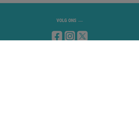
VOLG ONS
BEZOEK ONS
Carretera de Banyoles a Figueres, km 8
17832 ESPONELLÀ (Girona)
NEEM CONTACT MET ONS OP
972 59 70 74
info@campingesponella.com
GEBRUIK VAN COOKIES
WETTIG ADVIES
ANNULERING PROTOCOL
REGLAMENTO DE LA PISCINA
PRIVACYBELEID