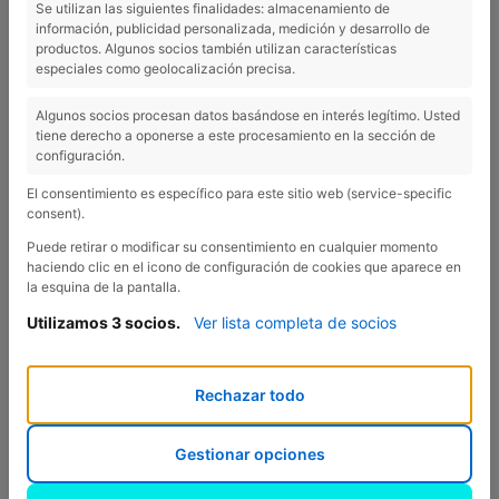
Se utilizan las siguientes finalidades: almacenamiento de
información, publicidad personalizada, medición y desarrollo de
Jardins de Besalú
productos. Algunos socios también utilizan características
especiales como geolocalización precisa.
Algunos socios procesan datos basándose en interés legítimo. Usted
tiene derecho a oponerse a este procesamiento en la sección de
configuración.
20 minuten – Jardins de Besalú:
De Jardins de Besalú zijn
uitgegroeid tot een van de meest bijzondere culturele locaties
El consentimiento es específico para este sitio web (service-specific
van de zomer in onze omgeving. Deze openluchtlocatie
consent).
organiseert concerten, comedyshows en livevoorstellingen in
Puede retirar o modificar su consentimiento en cualquier momento
een sfeervolle omgeving, met alle charme van het dorp
haciendo clic en el icono de configuración de cookies que aparece en
la esquina de la pantalla.
Besalú! Het programma combineert bekende artiesten met
een gezellige sfeer, ideaal om van zomeravonden te genieten.
Utilizamos 3 socios.
Ver lista completa de socios
Een perfecte manier om jullie verblijf op Camping Esponellà
aan te vullen met muziek en cultuur op slechts enkele
Rechazar todo
minuten afstand.
Gestionar opciones
MEER INFORMATIE