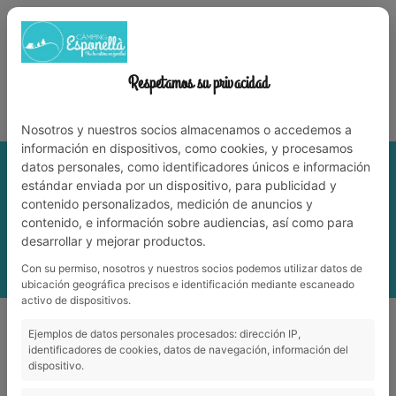
972 59 70 74
info@campingesponella.com
ES
EN
CA
FR
NL
WERK MET ONS
Respetamos su privacidad
Leve de natuur met familie!
Nosotros y nuestros socios almacenamos o accedemos a
información en dispositivos, como cookies, y procesamos
datos personales, como identificadores únicos e información
estándar enviada por un dispositivo, para publicidad y
contenido personalizados, medición de anuncios y
contenido, e información sobre audiencias, así como para
desarrollar y mejorar productos.
Con su permiso, nosotros y nuestros socios podemos utilizar datos de
ubicación geográfica precisos e identificación mediante escaneado
activo de dispositivos.
Ejemplos de datos personales procesados: dirección IP,
identificadores de cookies, datos de navegación, información del
dispositivo.